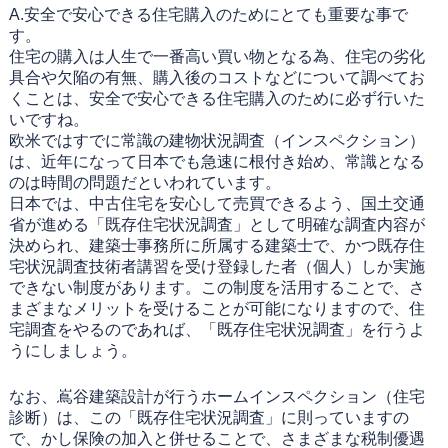
A.安全で安心できる住宅購入のためにとても重要な事で
す。
住宅の購入は人生で一番高い買い物となる為、住宅の劣化
具合や欠陥の有無、購入後のコストなどについて調べてお
くことは、安全で安心できる住宅購入のために必ず行いた
いですね。
欧米ではすでに常識の建物状況調査（インスペクション）
は、近年になって日本でも急速に根付き始め、常識となる
のは時間の問題だといわれています。
日本では、中古住宅を安心して売買できるよう、国土交通
省が進める「既存住宅状況調査」として明確な調査内容が
決められ、建築士事務所に所属する建築士で、かつ既存住
宅状況調査技術者講習を受け登録した者（個人）しか実施
できない制度があります。この制度を活用することで、さ
まざまなメリットを受けることが可能になりますので、住
宅調査をやるのであれば、「既存住宅状況調査」を行うよ
うにしましょう。
なお、嶌谷建築設計が行うホームインスペクション（住宅
診断）は、この「既存住宅状況調査」に則っていますの
で、かし保険の加入と併せることで、さまざまな税制優遇