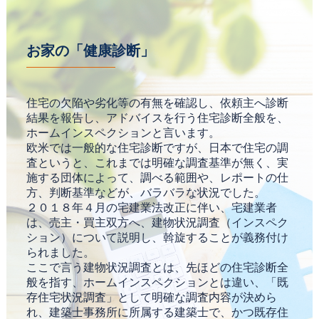
お家の「健康診断」
住宅の欠陥や劣化等の有無を確認し、依頼主へ診断
結果を報告し、アドバイスを行う住宅診断全般を、
ホームインスペクションと言います。
欧米では一般的な住宅診断ですが、日本で住宅の調
査というと、これまでは明確な調査基準が無く、実
施する団体によって、調べる範囲や、レポートの仕
方、判断基準などが、バラバラな状況でした。
２０１８年４月の宅建業法改正に伴い、宅建業者
は、売主・買主双方へ、建物状況調査（インスペク
ション）について説明し、斡旋することが義務付け
られました。
ここで言う建物状況調査とは、先ほどの住宅診断全
般を指す、ホームインスペクションとは違い、「既
存住宅状況調査」として明確な調査内容が決めら
れ、建築士事務所に所属する建築士で、かつ既存住